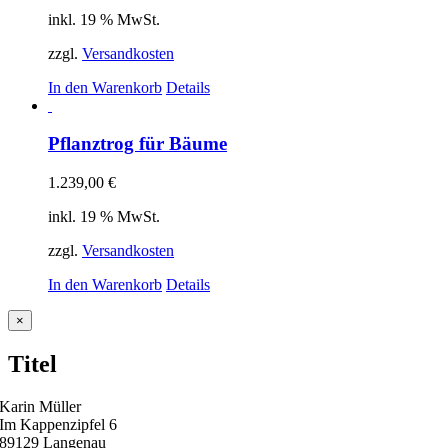
inkl. 19 % MwSt.
zzgl.
Versandkosten
In den Warenkorb
Details
Pflanztrog für Bäume
1.239,00
€
inkl. 19 % MwSt.
zzgl.
Versandkosten
In den Warenkorb
Details
Close
×
product
quick
Titel
view
Karin Müller
Im Kappenzipfel 6
89129 Langenau