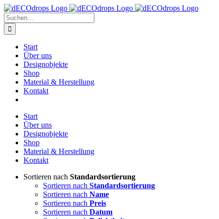
Zum
Inhalt
Suche
springen
nach:
Start
Über uns
Designobjekte
Shop
Material & Herstellung
Kontakt
Start
Über uns
Designobjekte
Shop
Material & Herstellung
Kontakt
Sortieren nach
Standardsortierung
Sortieren nach
Standardsortierung
Sortieren nach
Name
Sortieren nach
Preis
Sortieren nach
Datum