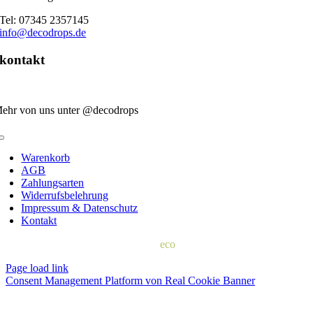
Tel: 07345 2357145
info@decodrops.de
kontakt
ehr von uns unter @decodrops
Toggle
Navigation
Warenkorb
AGB
Zahlungsarten
Widerrufsbelehrung
Impressum & Datenschutz
Kontakt
© 2022 | d
eco
drops
Page load link
Consent Management Platform von Real Cookie Banner
Nach
oben