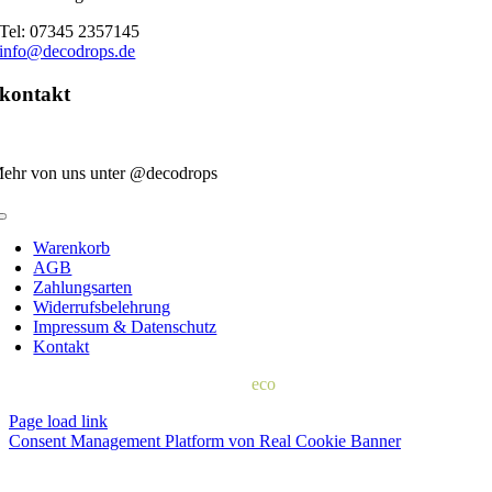
Tel: 07345 2357145
info@decodrops.de
kontakt
ehr von uns unter @decodrops
Toggle
Navigation
Warenkorb
AGB
Zahlungsarten
Widerrufsbelehrung
Impressum & Datenschutz
Kontakt
© 2022 | d
eco
drops
Page load link
Consent Management Platform von Real Cookie Banner
Nach
oben