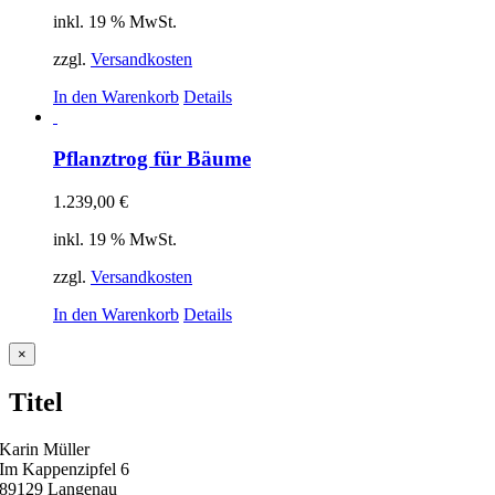
inkl. 19 % MwSt.
zzgl.
Versandkosten
In den Warenkorb
Details
Pflanztrog für Bäume
1.239,00
€
inkl. 19 % MwSt.
zzgl.
Versandkosten
In den Warenkorb
Details
Close
×
product
quick
Titel
view
Karin Müller
Im Kappenzipfel 6
89129 Langenau