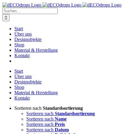
Zum
Inhalt
Suche
springen
nach:
Start
Über uns
Designobjekte
Shop
Material & Herstellung
Kontakt
Start
Über uns
Designobjekte
Shop
Material & Herstellung
Kontakt
Sortieren nach
Standardsortierung
Sortieren nach
Standardsortierung
Sortieren nach
Name
Sortieren nach
Preis
Sortieren nach
Datum